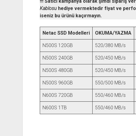
!!! Satıcı kampanya olarak şimdi sipariş v
Kablosu
hediye vermektedir fiyat ve perf
iseniz bu ürünü kaçırmayın.
Netac SSD Modelleri
OKUMA/YAZMA
N500S 120GB
520/380 MB/s
N500S 240GB
520/450 MB/s
N500S 480GB
520/450 MB/s
N500S 960GB
550/500 MB/s
N600S 720GB
550/460 MB/s
N600S 1TB
550/460 MB/s