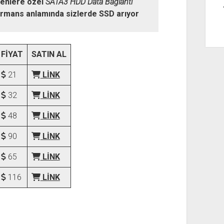
erenlere özel
SATA3 HDD Data Bağlantı
ormans anlamında sizlerde SSD arıyor
FİYAT
SATIN AL
21
LİNK
32
LİNK
48
LİNK
90
LİNK
65
LİNK
116
LİNK