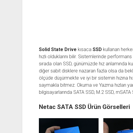
Solid State Drive
kısaca
SSD
kullanan herkes
hızlı olduklarını bilir. Sistemlerinde performan
sırada olan SSD, günümüzde hız anlamında kul
diğer sabit disklere nazaran fazla olsa da bek
ölçüde düşürmekte ve iyi bir sistemin hızına h
saymakla bitmez. Okuma ve Yazma hızları yan
bilgisayarlarında SATA SSD, M.2 SSD, mSATA S
Netac SATA SSD Ürün Görselleri