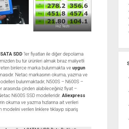
Hız Testi
n
SATA SDD
‘ler fiyatları ile diğer depolama
emizden bu tür ürünleri almak biraz maliyetli
ı üreten binlerce marka bulunmakta ve
uygun
rmasıdır. Netac markasının okuma, yazma ve
delleri bulunmaktadır; N500S – N600S –
rasında çinden alabileceğiniz fiyat –
etac N600S SSD modelleridir.
Aliexpress
erin okuma ve yazma hızlarına ait verileri
odelini verilen linklere tıklayıp sipariş