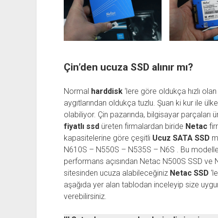
Çin’den ucuza SSD alınır mı?
Normal
harddisk
‘lere göre oldukça hızlı ola
aygıtlarından oldukça tuzlu. Şuan ki kur ile ülk
olabiliyor. Çin pazarında, bilgisayar parçalar
fiyatlı ssd
üreten firmalardan biride
Netac
fi
kapasitelerine göre çeşitli
Ucuz SATA SSD
mo
N610S – N550S – N535S – N6S . Bu modeller a
performans açısından Netac N500S SSD ve N
sitesinden ucuza alabileceğiniz
Netac SSD
‘l
aşağıda yer alan tablodan inceleyip size uygun m
verebilirsiniz.