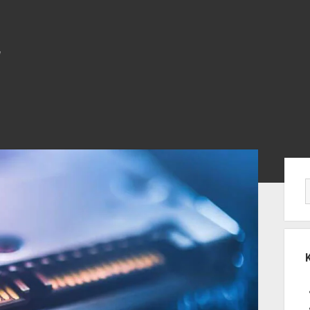
Yan
Me