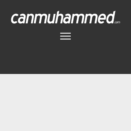
Canmuhammed.com
menüyü
aç
Anasayfa
İletişim