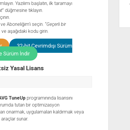
mlayın. Yazılımı başlatın, ilk taramayı
at
” düğmesine tıklayın.
ının.
e Aboneliğim’i seçin. “
Geçerli bir
n ve aşağıdaki kodu girin.
r
32-bit Çevrimdışı Sürüm
e Sürüm İndir
siz Yasal Lisans
AVG TuneUp
programınında lisansını
durumda tutan bir optimizasyon
ları onarmak, uygulamaları kaldırmak veya
i araçlar sunar.