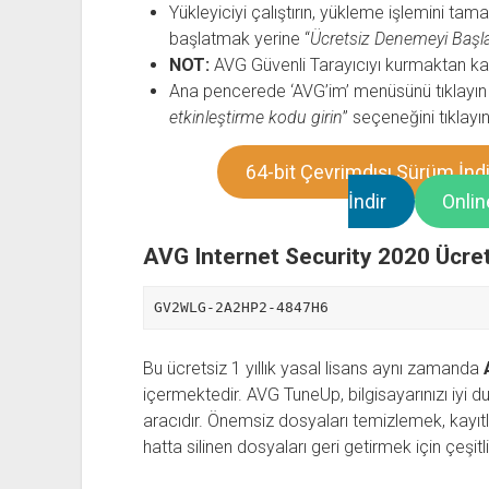
Yükleyiciyi çalıştırın, yükleme işlemini tama
başlatmak yerine “
Ücretsiz Denemeyi Başl
NOT:
AVG Güvenli Tarayıcıyı kurmaktan kaç
Ana pencerede ‘AVG’im’ menüsünü tıklayın v
etkinleştirme kodu girin
” seçeneğini tıklayı
64-bit Çevrimdışı Sürüm İndi
İndir
Onlin
AVG Internet Security 2020 Ücret
GV2WLG-2A2HP2-4847H6
Bu ücretsiz 1 yıllık yasal lisans aynı zamanda
içermektedir. AVG TuneUp, bilgisayarınızı iyi 
aracıdır. Önemsiz dosyaları temizlemek, kayıt
hatta silinen dosyaları geri getirmek için çeşitl