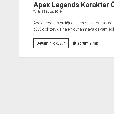
Apex Legends Karakter Öz
Tarih:
15 Şubat 2019
Apex Legends çıktığı günden bu zamana kadar 
büyük bir zevkle halen oynanmaya devam edi
Apex
Devamını okuyun
Yorum Bırak
Legends
Karakter
Özellikleri
ve
Yetenekleri