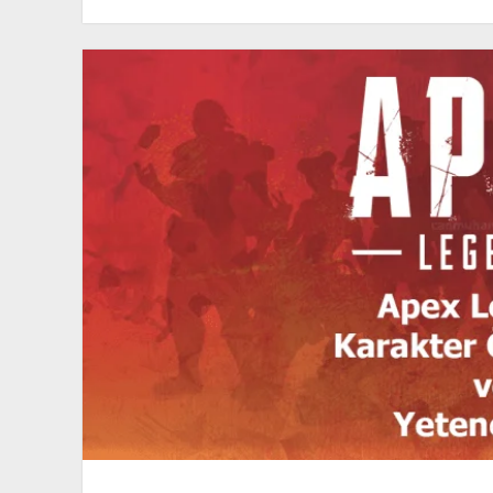
Daha
İyi
FPS
Ayarları