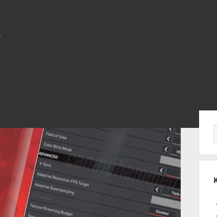
Yan
Me