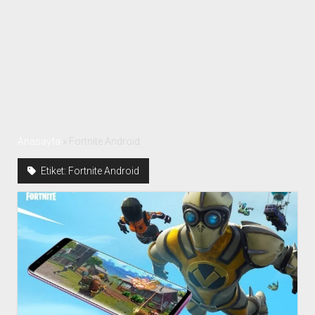
Anasayfa
»
Fortnite Android
Etiket:
Fortnite Android