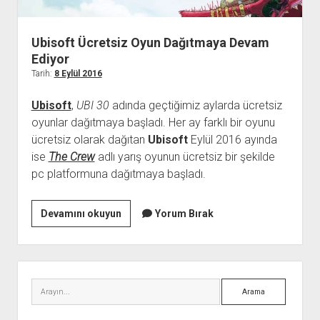
Ubisoft Ücretsiz Oyun Dağıtmaya Devam
Ediyor
Tarih:
8 Eylül 2016
Ubisoft
,
UBI 30
adında geçtiğimiz aylarda ücretsiz
oyunlar dağıtmaya başladı. Her ay farklı bir oyunu
ücretsiz olarak dağıtan
Ubisoft
Eylül 2016 ayında
ise
The Crew
adlı yarış oyunun ücretsiz bir şekilde
pc platformuna dağıtmaya başladı.
Ubisoft
Devamını okuyun
Yorum Bırak
Ücretsiz
Oyun
Dağıtmaya
Yan
Devam
Menü
Arama
Ediyor