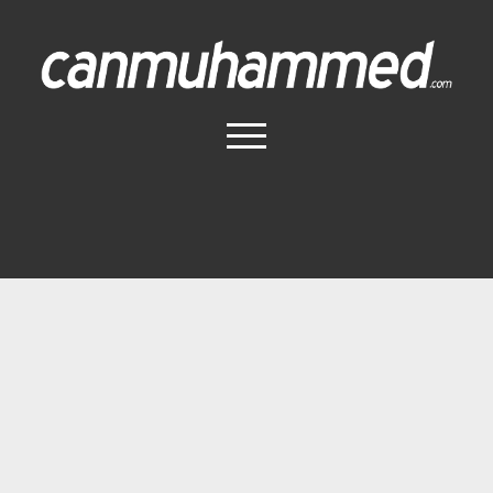
Canmuhammed.com
menüyü
aç
Anasayfa
İletişim