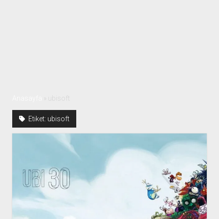
Anasayfa
»
ubisoft
Etiket:
ubisoft