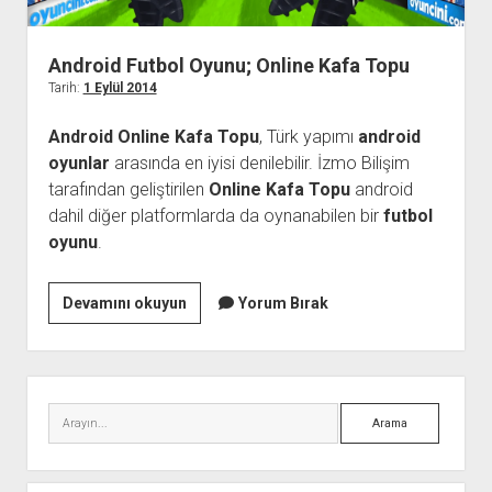
Android Futbol Oyunu; Online Kafa Topu
Tarih:
1 Eylül 2014
Android Online Kafa Topu
, Türk yapımı
android
oyunlar
arasında en iyisi denilebilir. İzmo Bilişim
tarafından geliştirilen
Online Kafa Topu
android
dahil diğer platformlarda da oynanabilen bir
futbol
oyunu
.
Android
Devamını okuyun
Yorum Bırak
Futbol
Oyunu;
Online
Yan
Kafa
Menü
Arama
Topu