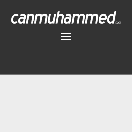
Canmuhammed.com
menüyü
aç
Anasayfa
İletişim