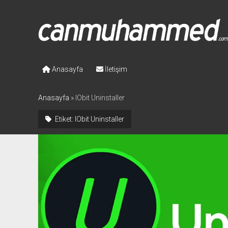
Canmuhammed.com
Anasayfa
İletişim
Anasayfa
»
IObit Uninstaller
Etiket:
IObit Uninstaller