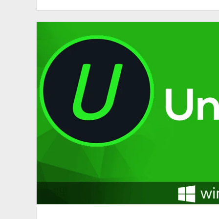
10
PRO
[Ücretsiz
6
Ay
Lisans]