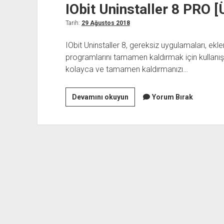
IObit Uninstaller 8 PRO [
Tarih:
29 Ağustos 2018
IObit Uninstaller 8, gereksiz uygulamaları, ekle
programlarını tamamen kaldırmak için kullanışlı
kolayca ve tamamen kaldırmanızı…
IObit
Devamını okuyun
Yorum Bırak
Uninstaller
8
PRO
[Ücretsiz
6
Ay
Lisans]