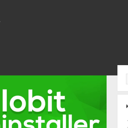
Yan
Me