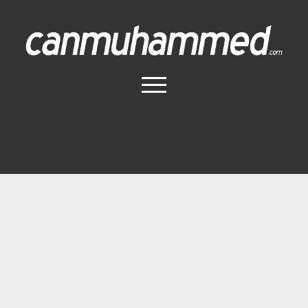
Canmuhammed.com
menüyü
aç
Anasayfa
İletişim