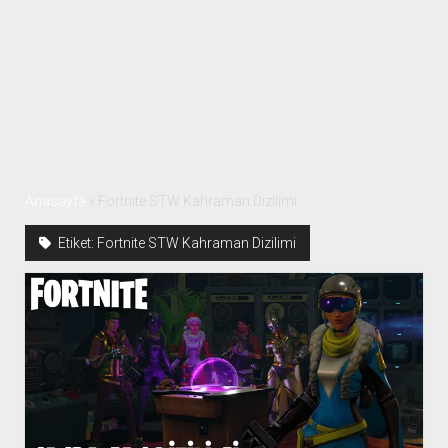
Anasayfa
»
Fortnite STW Kahraman Dizilimi
Etiket:
Fortnite STW Kahraman Dizilimi