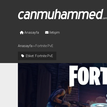
Canmuhammed.com
Anasayfa
İletişim
Anasayfa
»
Fortnite PvE
Etiket:
Fortnite PvE