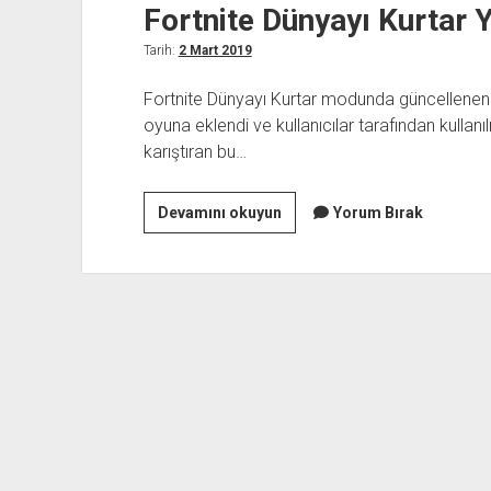
Fortnite Dünyayı Kurtar 
Tarih:
2 Mart 2019
Fortnite Dünyayı Kurtar modunda güncellenen Y
oyuna eklendi ve kullanıcılar tarafından kullan
karıştıran bu…
Fortnite
Devamını okuyun
Yorum Bırak
Dünyayı
Kurtar
Yeni
Kahraman
Dizilimi