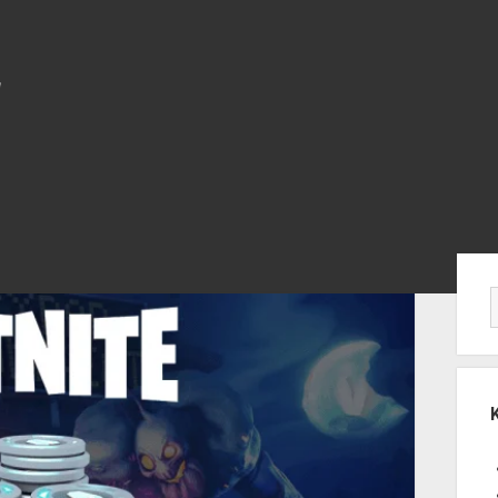
Yan
Me