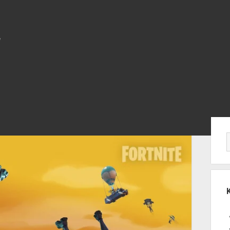
Yan
Me